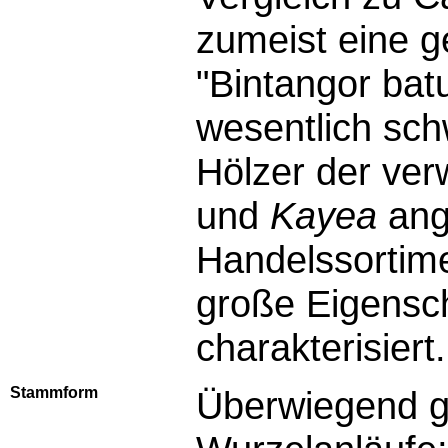
zumeist eine ge
Bintangor bat
wesentlich sc
Hölzer der ve
und
Kayea
ang
Handelssortime
große Eigensc
charakterisiert.
Stammform
Überwiegend g