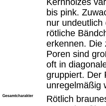
Kernholzes vari
bis pink. Zuw
nur undeutlich
rötliche Bändc
erkennen. Die 
Poren sind groß
oft in diagonal
gruppiert. Der 
unregelmäßig 
Gesamtcharakter
Rötlich braune