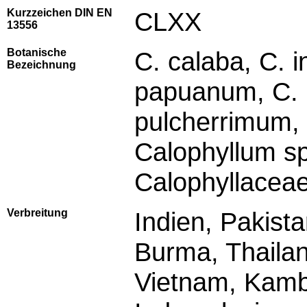
Kurzzeichen DIN EN
CLXX
13556
Botanische
C. calaba, C. 
Bezeichnung
papuanum, C. p
pulcherrimum, C
Calophyllum sp
Calophyllacea
Verbreitung
Indien, Pakista
Burma, Thailan
Vietnam, Kam