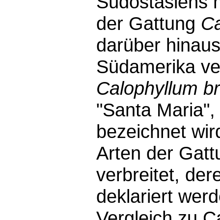
Südostasiens m
der Gattung
Ca
darüber hinaus
Südamerika ver
Calophyllum br
Santa Maria
bezeichnet wi
Arten der Gat
verbreitet, der
deklariert wer
Vergleich zu C