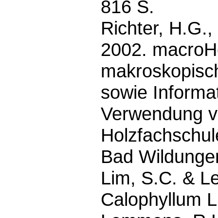
816 S.
Richter, H.G.,
2002. macroHo
makroskopisc
sowie Informa
Verwendung v
Holzfachschul
Bad Wildungen
Lim, S.C. & L
Calophyllum L.