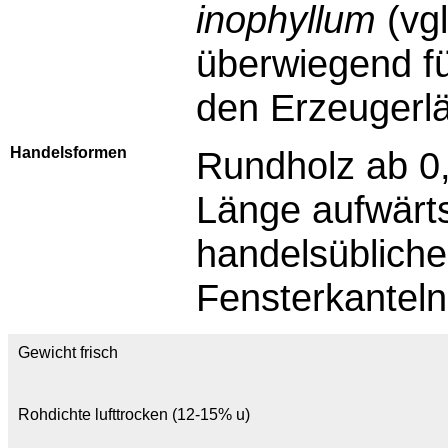
inophyllum
(vg
überwiegend fü
den Erzeugerlä
Handelsformen
Rundholz ab 0
Länge aufwärts;
handelsüblich
Fensterkanteln
Gewicht frisch
Rohdichte lufttrocken (12-15% u)